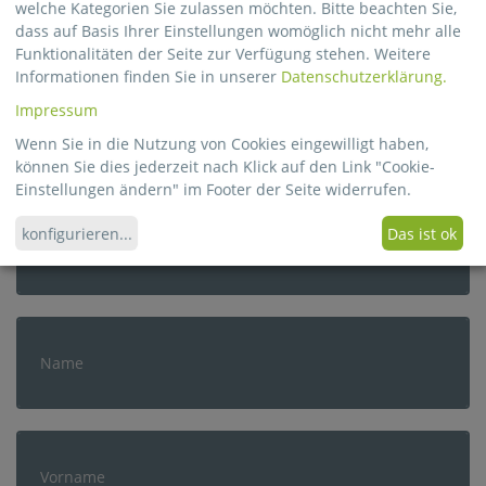
Registrieren Sie sich für unseren
welche Kategorien Sie zulassen möchten. Bitte beachten Sie,
dass auf Basis Ihrer Einstellungen womöglich nicht mehr alle
Newsletter
Funktionalitäten der Seite zur Verfügung stehen. Weitere
Informationen finden Sie in unserer
Datenschutzerklärung.
Impressum
Erfahren Sie Neuigkeiten aus der Verpackungsbranche und
bleiben
Wenn Sie in die Nutzung von Cookies eingewilligt haben,
 Sie über die Entwicklungen bei Georg Schrepfer informiert.
können Sie dies jederzeit nach Klick auf den Link "Cookie-
Einstellungen ändern" im Footer der Seite widerrufen.
konfigurieren
...
Das ist ok