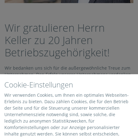
Wir gratulieren Herrn
Keller zu 20 Jahren
Betriebszugehörigkeit!
Wir bedanken uns sich für die außergewöhnliche Treue zum
Unternehmen. Den Erfolg unseres Unternehmens verdanken
wir maßgeblich der langjährigen Erfahrung und dem
Cookie-Einstellungen
Engagement unserer Mitarbeiter
Wir verwenden Cookies, um Ihnen ein optimales Webseiten-
Jubilar: Herr Keller
Erlebnis zu bieten. Dazu zählen Cookies, die für den Betrieb
Betriebszugehörigkeit: 20 Jahre
der Seite und für die Steuerung unserer kommerziellen
Unternehmensziele notwendig sind, sowie solche, die
01.02.2018
lediglich zu anonymen Statistikzwecken, für
Komforteinstellungen oder zur Anzeige personalisierter
Inhalte genutzt werden. Sie können selbst entscheiden,