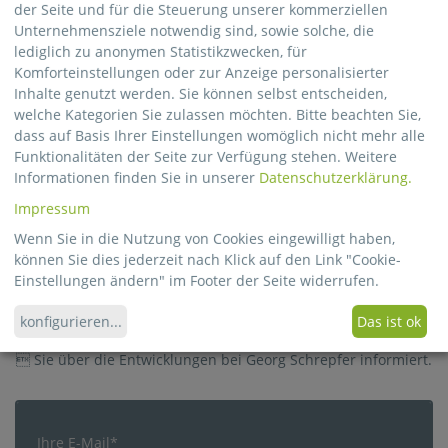
– Serienfertigung
der Seite und für die Steuerung unserer kommerziellen
Unternehmensziele notwendig sind, sowie solche, die
Wir fertigen zukünftig auch für unsere Kunden individuelle
lediglich zu anonymen Statistikzwecken, für
gefräste Holzteile.
Komforteinstellungen oder zur Anzeige personalisierter
Wir konstruieren ihr Holzteil mit modernster
Inhalte genutzt werden. Sie können selbst entscheiden,
Konstruktionssoftware.
welche Kategorien Sie zulassen möchten. Bitte beachten Sie,
dass auf Basis Ihrer Einstellungen womöglich nicht mehr alle
03.02.2018
Funktionalitäten der Seite zur Verfügung stehen. Weitere
Informationen finden Sie in unserer
Datenschutzerklärung.
Impressum
Registrieren Sie sich für unseren
Wenn Sie in die Nutzung von Cookies eingewilligt haben,
Newsletter
können Sie dies jederzeit nach Klick auf den Link "Cookie-
Einstellungen ändern" im Footer der Seite widerrufen.
Erfahren Sie Neuigkeiten aus der Verpackungsbranche und
konfigurieren
...
Das ist ok
bleiben
 Sie über die Entwicklungen bei Georg Schrepfer informiert.