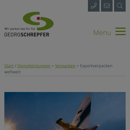
Start
Prod
Menu
Diens
Ve
Start
/
Dienstleistungen
>
Verpacken
> Exportverpacken
weltweit
Ve