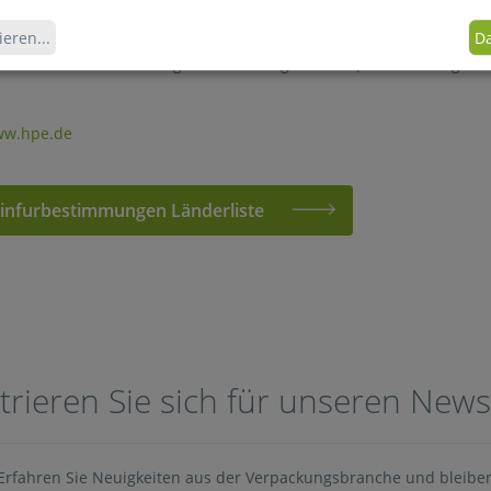
3 cm breit sind bei beliebiger Länge
ieren
...
Da
eite von über 3 cm weniger als 50 cm² groß sind (Kreditkartengröß
ww.hpe.de
infurbestimmungen Länderliste
trieren Sie sich für unseren News
Erfahren Sie Neuigkeiten aus der Verpackungsbranche und bleibe