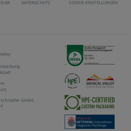
SSUM
DATENSCHUTZ
COOKIE-EINSTELLUNGEN
Valley
Verpackung
statt
um
hutz
g Schrepfer GmbH,
rf