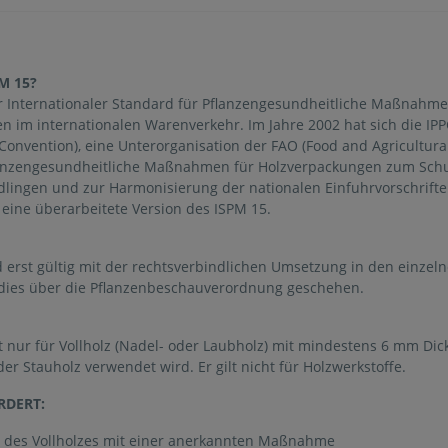
M 15?
ür Internationaler Standard für Pflanzengesundheitliche Maßnahme
 im internationalen Warenverkehr. Im Jahre 2002 hat sich die IPPC
 Convention), eine Unterorganisation der FAO (Food and Agricultura
anzengesundheitliche Maßnahmen für Holzverpackungen zum Schu
dlingen und zur Harmonisierung der nationalen Einfuhrvorschrifte
s eine überarbeitete Version des ISPM 15.
 erst gültig mit der rechtsverbindlichen Umsetzung in den einzel
 dies über die Pflanzenbeschauverordnung geschehen.
t nur für Vollholz (Nadel- oder Laubholz) mit mindestens 6 mm Dick
r Stauholz verwendet wird. Er gilt nicht für Holzwerkstoffe.
RDERT:
des Vollholzes mit einer anerkannten Maßnahme