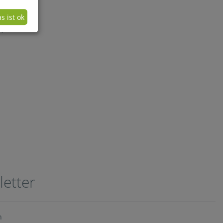
s ist ok
e)
letter
n