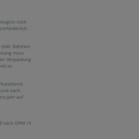
szeugnis noch
 erforderlich.
 (inkl. Rahmen
chnung muss
 der Verpackung
ind zu
chutzdienst
g und nach
ro Jahr auf
ll nach ISPM 15