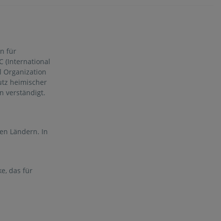
Dow
Inf
n für
Dat
 (International
l Organization
tz heimischer
Kont
n verständigt.
Jobs 
nen Ländern. In
e, das für