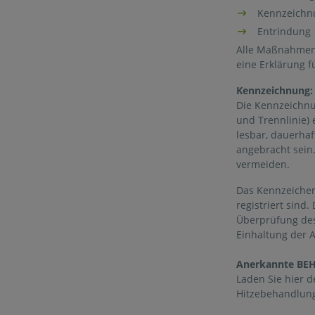
Kennzeichnu
Entrindung
Alle Maßnahmen s
eine Erklärung f
Kennzeichnung:
Die Kennzeichnu
und Trennlinie) 
lesbar, dauerha
angebracht sein.
vermeiden.
Das Kennzeichen
registriert sind
Überprüfung des 
Einhaltung der 
Anerkannte B
Laden Sie hier 
Hitzebehandlung