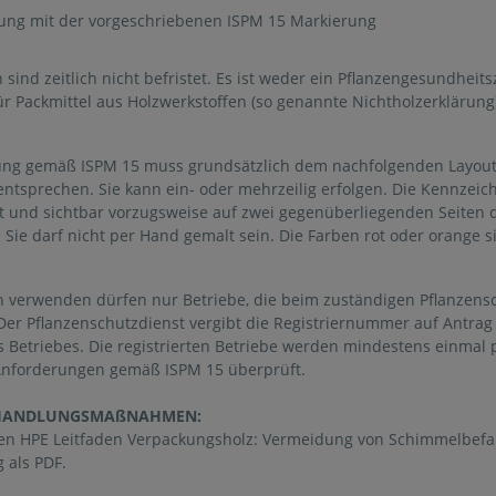
ng mit der vorgeschriebenen ISPM 15 Markierung
ind zeitlich nicht befristet. Es ist weder ein Pflanzengesundheit
ür Packmittel aus Holzwerkstoffen (so genannte Nichtholzerklärung)
ng gemäß ISPM 15 muss grundsätzlich dem nachfolgenden Layout
entsprechen. Sie kann ein- oder mehrzeilig erfolgen. Die Kennzei
ft und sichtbar vorzugsweise auf zwei gegenüberliegenden Seiten
 Sie darf nicht per Hand gemalt sein. Die Farben rot oder orange s
 verwenden dürfen nur Betriebe, die beim zuständigen Pflanzens
. Der Pflanzenschutzdienst vergibt die Registriernummer auf Antra
Betriebes. Die registrierten Betriebe werden mindestens einmal p
Anforderungen gemäß ISPM 15 überprüft.
EHANDLUNGSMAßNAHMEN:
den HPE Leitfaden Verpackungsholz: Vermeidung von Schimmelbefa
 als PDF.