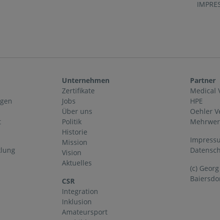
IMPRE
Unternehmen
Partner
Zertifikate
Medical 
ngen
Jobs
HPE
Über uns
Oehler 
t
Politik
Mehrwerk
Historie
Impress
Mission
klung
Datensc
Vision
Aktuelles
(c) Geor
Baiersdo
CSR
Integration
Inklusion
Amateursport