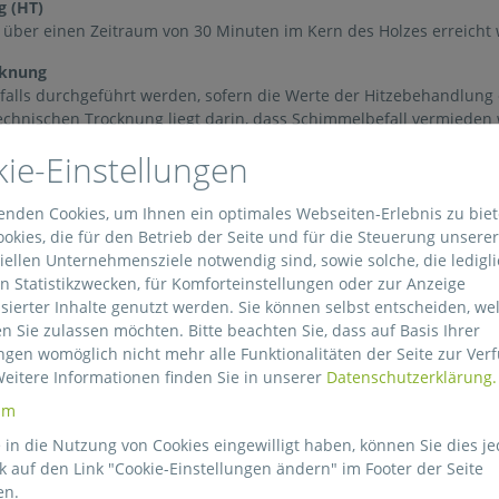
g (HT)
 über einen Zeitraum von 30 Minuten im Kern des Holzes erreicht
cknung
falls durchgeführt werden, sofern die Werte der Hitzebehandlung 
technischen Trocknung liegt darin, dass Schimmelbefall vermieden 
ie-Einstellungen
ethylbromid (MB)
zige Begasungsmaßnahme, die der ISPM 15 zulässt. In der EU ist d
 seit dem 18.03.2010 nicht mehr zulässig. Der Einsatz von Holzve
enden Cookies, um Ihnen ein optimales Webseiten-Erlebnis zu bie
lbromid behandelt wurden, oder aus Drittländern stammen und m
okies, die für den Betrieb der Seite und für die Steuerung unserer
st weiterhin zulässig.
ellen Unternehmensziele notwendig sind, sowie solche, die ledigli
 Statistikzwecken, für Komforteinstellungen oder zur Anzeige
ndlung (Dielectric Heating DH)
sierter Inhalte genutzt werden. Sie können selbst entscheiden, we
60°C über einen Zeitraum von einer Minute über den gesamten Ho
n Sie zulassen möchten. Bitte beachten Sie, dass auf Basis Ihrer
 Die maximal zulässige Holzdicke beträgt bei dieser Methode 20 c
ngen womöglich nicht mehr alle Funktionalitäten der Seite zur Ver
Weitere Informationen finden Sie in unserer
Datenschutzerklärung.
hmen
ine weiteren Behandlungsmaßnahmen zugelassen.
um
in die Nutzung von Cookies eingewilligt haben, können Sie dies je
k auf den Link "Cookie-Einstellungen ändern" im Footer der Seite
ssen aus entrindetem Holz hergestellt sein. Zulässig sind jedoch
en.
en, die: