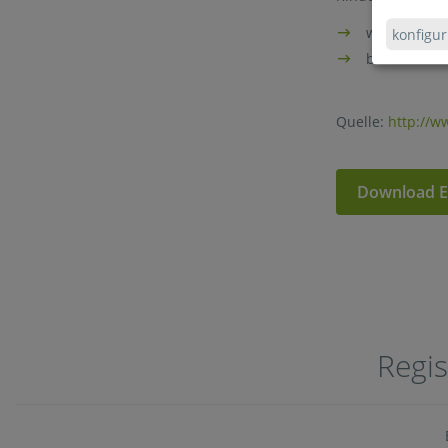
weniger als 
konfigur
bei einer Br
Quelle:
http://w
Download E
Regis