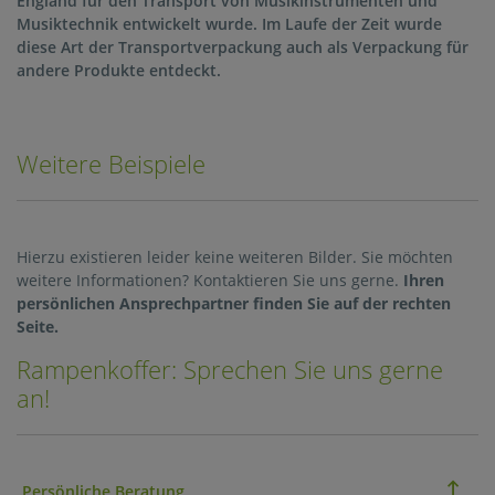
England für den Transport von Musikinstrumenten und
Musiktechnik entwickelt wurde. Im Laufe der Zeit wurde
Unte
diese Art der Transportverpackung auch als Verpackung für
andere Produkte entdeckt.
Servi
Weitere Beispiele
Kont
Jobs 
Hierzu existieren leider keine weiteren Bilder. Sie möchten
weitere Informationen? Kontaktieren Sie uns gerne.
Ihren
persönlichen Ansprechpartner finden Sie auf der rechten
Seite.
Rampenkoffer: Sprechen Sie uns gerne
an!
Persönliche Beratung