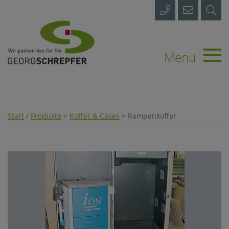
Start
Prod
Menu
Pal
Tr
Start
/
Produkte
>
Koffer & Cases
> Rampenkoffer
Kof