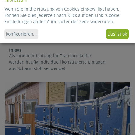
Wenn Sie in die Nutzung von Cookies eingewilligt haben,
können Sie dies jederzeit nach Klick auf den Link "Cookie-
Einstellungen ändern" im Footer der Seite widerrufen.
konfigurieren
...
Das ist ok
Inlays
Als Inneneinrichtung für Transportkoffer
werden häufig individuell konstruierte Einlagen
aus Schaumstoff verwendet.