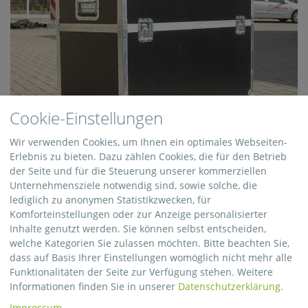
Cookie-Einstellungen
Wir verwenden Cookies, um Ihnen ein optimales Webseiten-
Erlebnis zu bieten. Dazu zählen Cookies, die für den Betrieb
Haubenkoffer
Als Haubenkoffer wird ein Transportkoffer
der Seite und für die Steuerung unserer kommerziellen
bezeichnet, der eine abnehmbare hohe Haube
Unternehmensziele notwendig sind, sowie solche, die
als Deckel hat.
lediglich zu anonymen Statistikzwecken, für
Komforteinstellungen oder zur Anzeige personalisierter
Inhalte genutzt werden. Sie können selbst entscheiden,
welche Kategorien Sie zulassen möchten. Bitte beachten Sie,
dass auf Basis Ihrer Einstellungen womöglich nicht mehr alle
Funktionalitäten der Seite zur Verfügung stehen. Weitere
Informationen finden Sie in unserer
Datenschutzerklärung.
Impressum