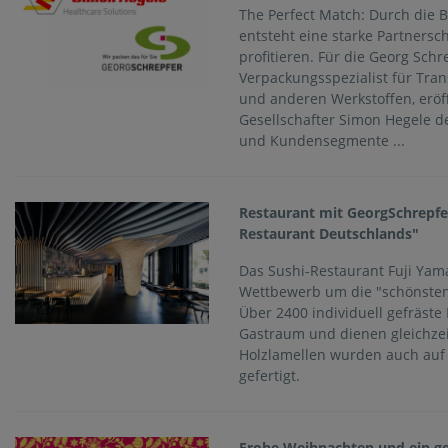
The Perfect Match: Durch die 
entsteht eine starke Partnersch
profitieren. Für die Georg Sch
Verpackungsspezialist für Tra
und anderen Werkstoffen, eröf
Gesellschafter Simon Hegele de
und Kundensegmente ...
Restaurant mit GeorgSchrepfer
Restaurant Deutschlands"
Das Sushi-Restaurant Fuji Yama
Wettbewerb um die "schönsten
Über 2400 individuell gefräste
Gastraum und dienen gleichzeit
Holzlamellen wurden auch au
gefertigt.
Frohe Weihnachten und ein ge