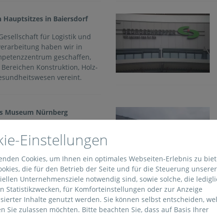
 Hauptsitzes in Baiersdorf
sellschaft für Logistik und
verarbeitung haben wir in
mpetenzzentrum geschaffen,
Bereichen Konstruktion, Holz-
esundheitswesen vereint.
es Museum Nürnberg
 außergewöhnlichen
ie-Einstellungen
rag des Deutschen Museums in
enden Cookies, um Ihnen ein optimales Webseiten-Erlebnis zu bie
okies, die für den Betrieb der Seite und für die Steuerung unserer
ellen Unternehmensziele notwendig sind, sowie solche, die ledigli
 Statistikzwecken, für Komforteinstellungen oder zur Anzeige
sierter Inhalte genutzt werden. Sie können selbst entscheiden, we
n Sie zulassen möchten. Bitte beachten Sie, dass auf Basis Ihrer