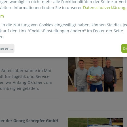
ngen womöglich nicht mehr alle Funktionalitäten der Seite zur Ver
sundes Jahr 2023!
Weitere Informationen finden Sie in unserer
Datenschutzerklärung.
trauen und wünschen frohe
um
 Zeit und ein gesundes neues
in die Nutzung von Cookies eingewilligt haben, können Sie dies je
uf Kundengeschenke und
k auf den Link "Cookie-Einstellungen ändern" im Footer der Seite
Feuerwehr Nürnberg Laufamholz
en.
 von neuen Notfallrucksäcken.
ieren
...
Da
e Anteilsübernahme im Mai
t für Logistik und Service
en wir Anfang Oktober zum
Nürnberg eingeladen.
ner der Georg Schrepfer GmbH