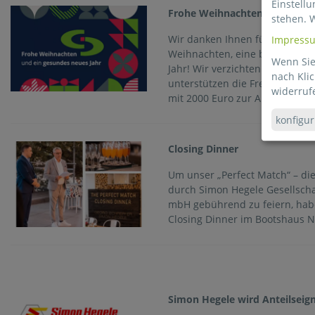
Einstellu
Frohe Weihnachten und ein ge
stehen. 
Wir danken Ihnen für Ihr Ver
Impress
Weihnachten, eine besinnliche
Wenn Sie 
Jahr! Wir verzichten erneut a
nach Klic
unterstützen die Freiwillige 
widerruf
mit 2000 Euro zur Anschaffung
konfigur
Closing Dinner
Um unser „Perfect Match“ – di
durch Simon Hegele Gesellschaf
mbH gebührend zu feiern, hab
Closing Dinner im Bootshaus 
Simon Hegele wird Anteilseig