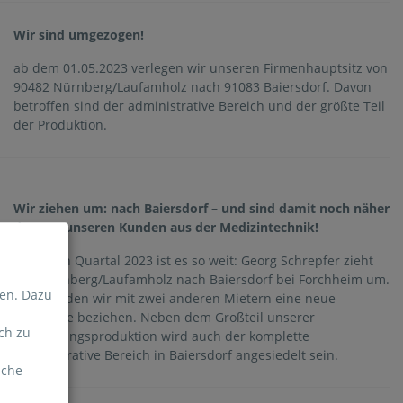
Wir sind umgezogen!
ab dem 01.05.2023 verlegen wir unseren Firmenhauptsitz von
90482 Nürnberg/Laufamholz nach 91083 Baiersdorf. Davon
betroffen sind der administrative Bereich und der größte Teil
der Produktion.
Wir ziehen um: nach Baiersdorf – und sind damit noch näher
dran an unseren Kunden aus der Medizintechnik!
Im ersten Quartal 2023 ist es so weit: Georg Schrepfer zieht
von Nürnberg/Laufamholz nach Baiersdorf bei Forchheim um.
ten. Dazu
Dort werden wir mit zwei anderen Mietern eine neue
Immobilie beziehen. Neben dem Großteil unserer
ch zu
Verpackungsproduktion wird auch der komplette
administrative Bereich in Baiersdorf angesiedelt sein.
lche