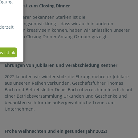
fügung
CNC-Kunst zum Closing Dinner
Eine unserer bekannten Stärken ist die
Verpackungsentwicklung – dass wir auch in anderen
derzeit
Bereichen kreativ sein können, haben wir anlässlich unserer
Feier zum Closing Dinner Anfang Oktober gezeigt.
s ist ok
Ehrungen von Jubilaren und Verabschiedung Rentner
2022 konnten wir wieder stolz die Ehrung mehrerer Jubilare
aus unseren Reihen verkünden. Geschäftsführer Thomas
Bach und Betriebsleiter Denis Bach überreichten feierlich auf
einer Betriebsversammlung Urkunden und Geschenke und
bedankten sich für die außergewöhnliche Treue zum
Unternehmen.
Frohe Weihnachten und ein gesundes Jahr 2022!