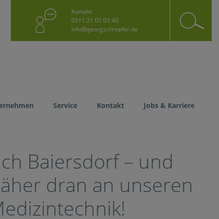
Kontakt
Start
0911 21 01 03 40
info@georgschrepfer.de
Prod
Diens
ernehmen
Service
Kontakt
Jobs & Karriere
Unte
Servi
ch Baiersdorf – und
Kont
näher dran an unseren
edizintechnik!
Jobs 