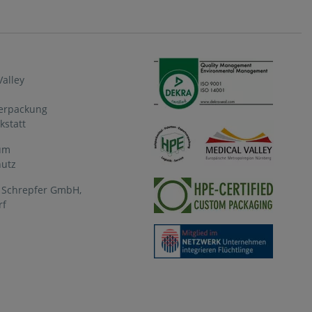
Valley
Verpackung
statt
um
hutz
g Schrepfer GmbH,
rf