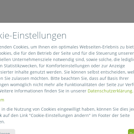
ie-Einstellungen
enden Cookies, um Ihnen ein optimales Webseiten-Erlebnis zu bie
okies, die für den Betrieb der Seite und für die Steuerung unserer
ellen Unternehmensziele notwendig sind, sowie solche, die ledigli
 Statistikzwecken, für Komforteinstellungen oder zur Anzeige
sierter Inhalte genutzt werden. Sie können selbst entscheiden, we
n Sie zulassen möchten. Bitte beachten Sie, dass auf Basis Ihrer
ngen womöglich nicht mehr alle Funktionalitäten der Seite zur Ver
trieren Sie sich für unseren News
Weitere Informationen finden Sie in unserer
Datenschutzerklärung.
um
in die Nutzung von Cookies eingewilligt haben, können Sie dies je
Erfahren Sie Neuigkeiten aus der Verpackungsbranche und bleibe
k auf den Link "Cookie-Einstellungen ändern" im Footer der Seite
 Sie über die Entwicklungen bei Georg Schrepfer informiert.
en.
ieren
...
Da