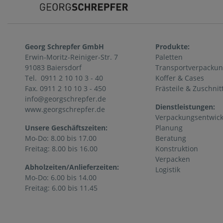
Georg Schrepfer GmbH
Produkte:
Erwin-Moritz-Reiniger-Str. 7
Paletten
91083 Baiersdorf
Transportverpacku
Tel. 0911 2 10 10 3 - 40
Koffer & Cases
Fax. 0911 2 10 10 3 - 450
Frästeile & Zuschnit
info@georgschrepfer.de
Dienstleistungen:
www.georgschrepfer.de
Verpackungsentwic
Unsere Geschäftszeiten:
Planung
Mo-Do: 8.00 bis 17.00
Beratung
Freitag: 8.00 bis 16.00
Konstruktion
Verpacken
Abholzeiten/Anlieferzeiten:
Logistik
Mo-Do: 6.00 bis 14.00
Freitag: 6.00 bis 11.45