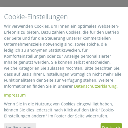
Robert Gaab: 20 Jahre Betriebszugehörigkeit
Cookie-Einstellungen
Ralf Sontag: 10 Jahre Betriebszugehörigkeit
Frank Keller: 25 Jahre Betriebszugehörigkeit
Wir verwenden Cookies, um Ihnen ein optimales Webseiten-
Geschäftsführer Thomas Bach und Betriebsleiter Denis Bach
Erlebnis zu bieten. Dazu zählen Cookies, die für den Betrieb
überreichten feierlich auf einer Betriebsversammlung
der Seite und für die Steuerung unserer kommerziellen
Urkunden und Geschenke und bedankten sich für die
Unternehmensziele notwendig sind, sowie solche, die
außergewöhnliche Treue zum Unternehmen. Die
lediglich zu anonymen Statistikzwecken, für
Zuverlässigkeit und langjährige Erfahrung unserer
Komforteinstellungen oder zur Anzeige personalisierter
MitarbeiterInnen sind für uns unverzichtbar und wir sind
Inhalte genutzt werden. Sie können selbst entscheiden,
dankbar und stolz Mitarbeiter wie Herrn Gaab, Herrn Sontag
welche Kategorien Sie zulassen möchten. Bitte beachten Sie,
und Herrn Keller bei uns zu haben.
dass auf Basis Ihrer Einstellungen womöglich nicht mehr alle
Funktionalitäten der Seite zur Verfügung stehen. Weitere
Außerdem verabschiedeten wir unsere Mitarbeiter, Peter
Informationen finden Sie in unserer
Datenschutzerklärung.
Kuhbandner, Josef Hilger und Alfons Stich in den verdienten
Impressum
Ruhestand. Wir bedanken uns herzlich für den langjährigen
Einsatz und wünschen viele entspannte Renten-Jahre.
Wenn Sie in die Nutzung von Cookies eingewilligt haben,
können Sie dies jederzeit nach Klick auf den Link "Cookie-
01.09.2022
Einstellungen ändern" im Footer der Seite widerrufen.
konfigurieren
...
Das ist ok