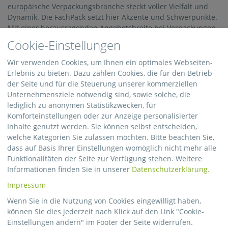
europäische Verpackungsbranche steckt voller Vielfalt und
Dynamik. Die FachPack setzt hier Akzente und Schwerpunkte.
Mit einer herausragenden Angebotsbreite bei Verpackungen,
Verpackungstechnik und Verpackungsprozessen. Mit einer
Cookie-Einstellungen
beeindruckenden Angebotstiefe bei der Verpackungs- und
Kennzeichnungstechnik, der Intra- und Verpackungslogistik,
Wir verwenden Cookies, um Ihnen ein optimales Webseiten-
bei Verpackungen aus allen relevanten
Erlebnis zu bieten. Dazu zählen Cookies, die für den Betrieb
Verpackungsmaterialien, PrintPack, dem Verpackungsdruck
der Seite und für die Steuerung unserer kommerziellen
und der Veredelung von Verpackungen.
Unternehmensziele notwendig sind, sowie solche, die
lediglich zu anonymen Statistikzwecken, für
Dabei verbindet die FachPack über 1.600 Aussteller in der
Komforteinstellungen oder zur Anzeige personalisierter
Prozesskette Verpackung in 12 Messehallen mit rund 45.000
Inhalte genutzt werden. Sie können selbst entscheiden,
Fachbesuchern aus verpackungsintensiven Branchen.
welche Kategorien Sie zulassen möchten. Bitte beachten Sie,
dass auf Basis Ihrer Einstellungen womöglich nicht mehr alle
An drei kompakten Messetagen dreht sich alles um die
Funktionalitäten der Seite zur Verfügung stehen. Weitere
neuesten Innovationen und Weiterentwicklungen in der
Informationen finden Sie in unserer
Datenschutzerklärung.
Verpackungsbranche, es entstehen neue Ideen und konkrete
Projekte für die Zukunft, denn: Morgen entsteht beim
Impressum
Machen!
Wenn Sie in die Nutzung von Cookies eingewilligt haben,
können Sie dies jederzeit nach Klick auf den Link "Cookie-
Mehr Infos zur Fachpack 2019
Einstellungen ändern" im Footer der Seite widerrufen.